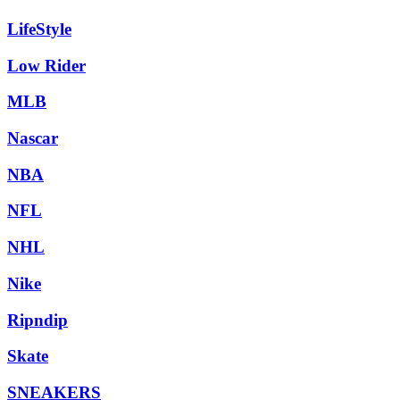
LifeStyle
Low Rider
MLB
Nascar
NBA
NFL
NHL
Nike
Ripndip
Skate
SNEAKERS