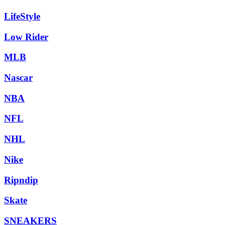
LifeStyle
Low Rider
MLB
Nascar
NBA
NFL
NHL
Nike
Ripndip
Skate
SNEAKERS