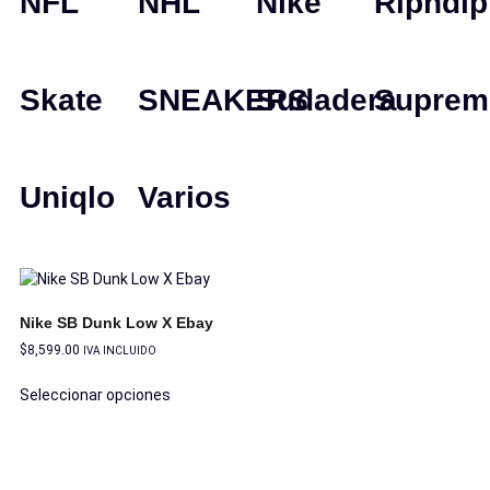
NFL
NHL
Nike
Ripndip
Skate
SNEAKERS
Sudadera
Suprem
Uniqlo
Varios
Nike SB Dunk Low X Ebay
$
8,599.00
IVA INCLUIDO
Seleccionar opciones