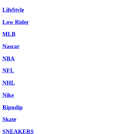
LifeStyle
Low Rider
MLB
Nascar
NBA
NFL
NHL
Nike
Ripndip
Skate
SNEAKERS