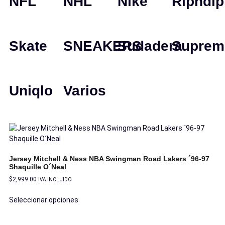
NFL
NHL
Nike
Ripndip
Skate
SNEAKERS
Sudadera
Suprem
Uniqlo
Varios
Jersey Mitchell & Ness NBA Swingman Road Lakers ´96-97
Shaquille O´Neal
$
2,999.00
IVA INCLUIDO
Seleccionar opciones