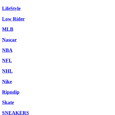
LifeStyle
Low Rider
MLB
Nascar
NBA
NFL
NHL
Nike
Ripndip
Skate
SNEAKERS