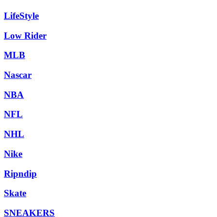
LifeStyle
Low Rider
MLB
Nascar
NBA
NFL
NHL
Nike
Ripndip
Skate
SNEAKERS