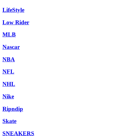
LifeStyle
Low Rider
MLB
Nascar
NBA
NFL
NHL
Nike
Ripndip
Skate
SNEAKERS