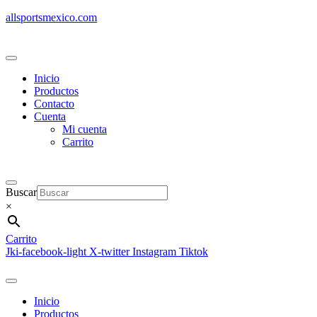
allsportsmexico.com
Inicio
Productos
Contacto
Cuenta
Mi cuenta
Carrito
Buscar
×
Carrito
Jki-facebook-light
X-twitter
Instagram
Tiktok
Inicio
Productos