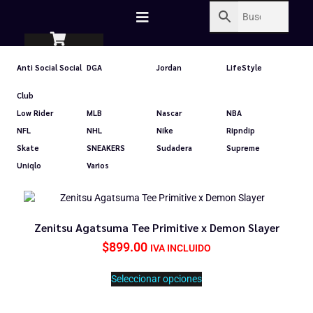
Anti Social Social
DGA
Jordan
LifeStyle
Club
Low Rider
MLB
Nascar
NBA
NFL
NHL
Nike
Ripndip
Skate
SNEAKERS
Sudadera
Supreme
Uniqlo
Varios
Zenitsu Agatsuma Tee Primitive x Demon Slayer
$
899.00
IVA INCLUIDO
Seleccionar opciones