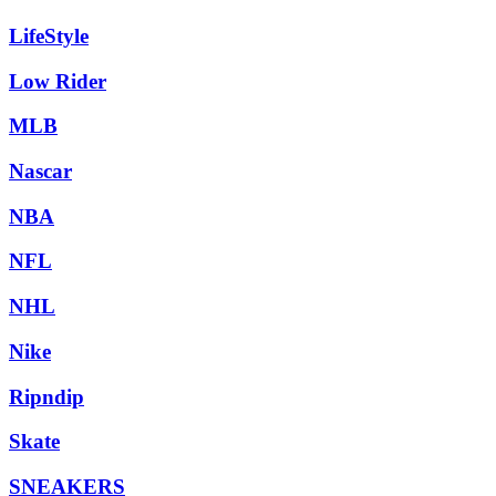
LifeStyle
Low Rider
MLB
Nascar
NBA
NFL
NHL
Nike
Ripndip
Skate
SNEAKERS