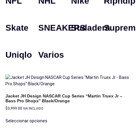
NFL
NHL
Nike
Ripndip
Skate
SNEAKERS
Sudadera
Suprem
Uniqlo
Varios
Jacket JH Design NASCAR Cup Series “Martin Truex Jr –
Bass Pro Shops” Black/Orange
$
3,999.00
IVA INCLUIDO
Seleccionar opciones