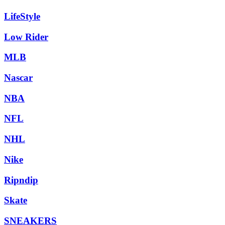
LifeStyle
Low Rider
MLB
Nascar
NBA
NFL
NHL
Nike
Ripndip
Skate
SNEAKERS