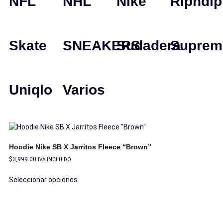
NFL
NHL
Nike
Ripndip
Skate
SNEAKERS
Sudadera
Suprem
Uniqlo
Varios
Hoodie Nike SB X Jarritos Fleece “Brown”
$
3,999.00
IVA INCLUIDO
Seleccionar opciones