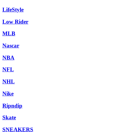
LifeStyle
Low Rider
MLB
Nascar
NBA
NFL
NHL
Nike
Ripndip
Skate
SNEAKERS