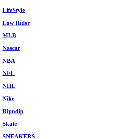
LifeStyle
Low Rider
MLB
Nascar
NBA
NFL
NHL
Nike
Ripndip
Skate
SNEAKERS