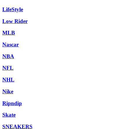
LifeStyle
Low Rider
MLB
Nascar
NBA
NFL
NHL
Nike
Ripndip
Skate
SNEAKERS