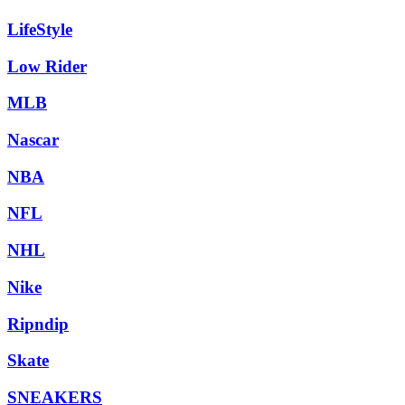
LifeStyle
Low Rider
MLB
Nascar
NBA
NFL
NHL
Nike
Ripndip
Skate
SNEAKERS