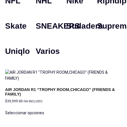
NFL
NHL
Nike
Ripndip
Skate
SNEAKERS
Sudadera
Suprem
Uniqlo
Varios
AIR JORDAN R1 “TROPHY ROOM,CHICAGO” (FRIENDS &
FAMILY)
$
39,999.00
IVA INCLUIDO
Seleccionar opciones