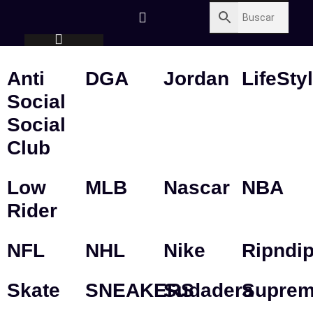
Anti
DGA
Jordan
LifeSty
Social
Social
Club
Low
MLB
Nascar
NBA
Rider
NFL
NHL
Nike
Ripndi
Skate
SNEAKERS
Sudadera
Supre