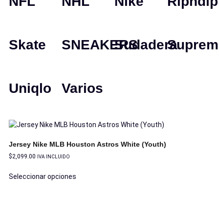
NFL
NHL
Nike
Ripndip
Skate
SNEAKERS
Sudadera
Suprem
Uniqlo
Varios
Jersey Nike MLB Houston Astros White (Youth)
$
2,099.00
IVA INCLUIDO
Seleccionar opciones