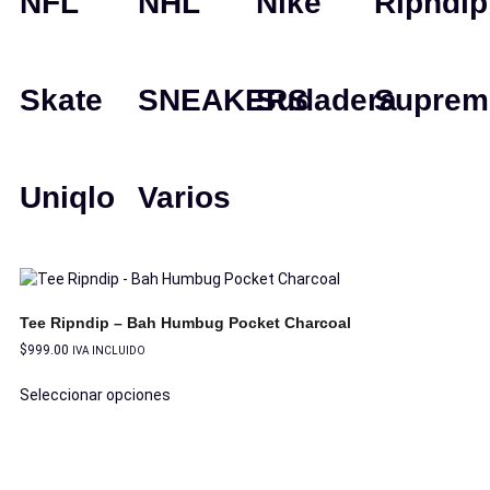
NFL
NHL
Nike
Ripndip
Skate
SNEAKERS
Sudadera
Suprem
Uniqlo
Varios
Tee Ripndip – Bah Humbug Pocket Charcoal
$
999.00
IVA INCLUIDO
Seleccionar opciones