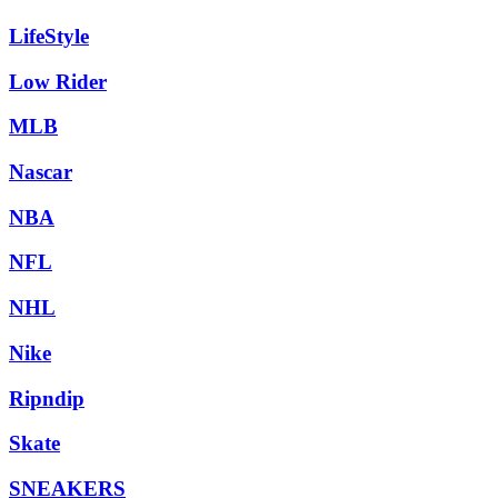
LifeStyle
Low Rider
MLB
Nascar
NBA
NFL
NHL
Nike
Ripndip
Skate
SNEAKERS