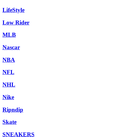
LifeStyle
Low Rider
MLB
Nascar
NBA
NFL
NHL
Nike
Ripndip
Skate
SNEAKERS