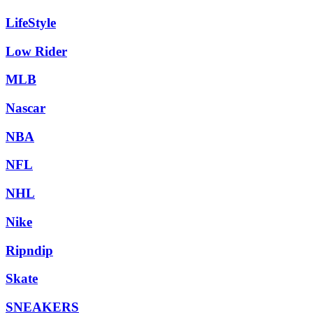
LifeStyle
Low Rider
MLB
Nascar
NBA
NFL
NHL
Nike
Ripndip
Skate
SNEAKERS