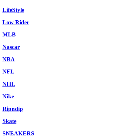
LifeStyle
Low Rider
MLB
Nascar
NBA
NFL
NHL
Nike
Ripndip
Skate
SNEAKERS