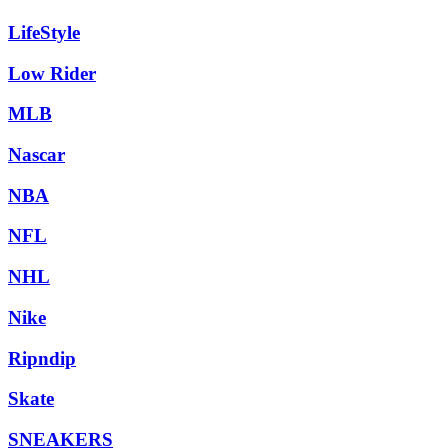
LifeStyle
Low Rider
MLB
Nascar
NBA
NFL
NHL
Nike
Ripndip
Skate
SNEAKERS