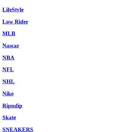
LifeStyle
Low Rider
MLB
Nascar
NBA
NFL
NHL
Nike
Ripndip
Skate
SNEAKERS