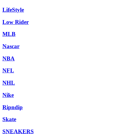
LifeStyle
Low Rider
MLB
Nascar
NBA
NFL
NHL
Nike
Ripndip
Skate
SNEAKERS