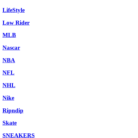
LifeStyle
Low Rider
MLB
Nascar
NBA
NFL
NHL
Nike
Ripndip
Skate
SNEAKERS