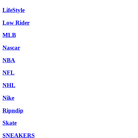
LifeStyle
Low Rider
MLB
Nascar
NBA
NFL
NHL
Nike
Ripndip
Skate
SNEAKERS