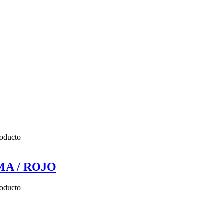
roducto
MA / ROJO
roducto