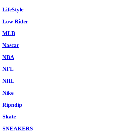
LifeStyle
Low Rider
MLB
Nascar
NBA
NFL
NHL
Nike
Ripndip
Skate
SNEAKERS