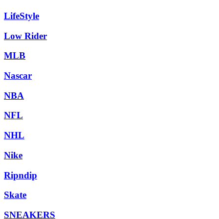
LifeStyle
Low Rider
MLB
Nascar
NBA
NFL
NHL
Nike
Ripndip
Skate
SNEAKERS