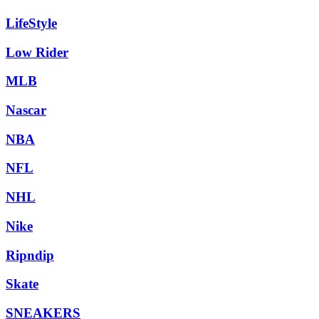
LifeStyle
Low Rider
MLB
Nascar
NBA
NFL
NHL
Nike
Ripndip
Skate
SNEAKERS