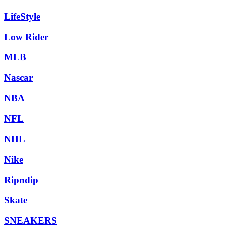
LifeStyle
Low Rider
MLB
Nascar
NBA
NFL
NHL
Nike
Ripndip
Skate
SNEAKERS