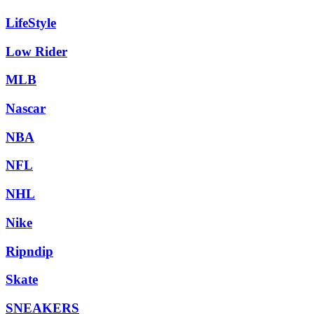
LifeStyle
Low Rider
MLB
Nascar
NBA
NFL
NHL
Nike
Ripndip
Skate
SNEAKERS