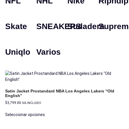
NFL
NHL
Nike
Ripndip
Skate
SNEAKERS
Sudadera
Suprem
Uniqlo
Varios
Satin Jacket Prostandard NBA Los Angeles Lakers “Old
English”
$
3,799.00
IVA INCLUIDO
Seleccionar opciones