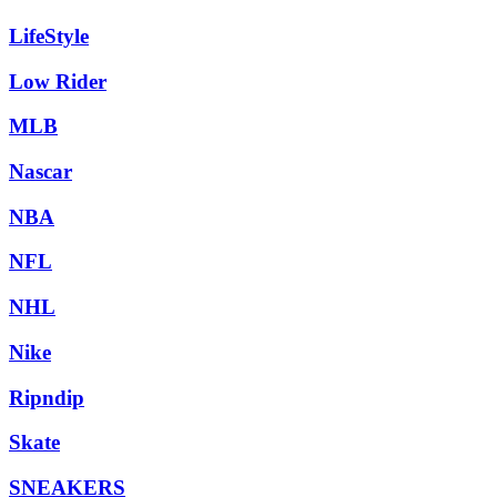
LifeStyle
Low Rider
MLB
Nascar
NBA
NFL
NHL
Nike
Ripndip
Skate
SNEAKERS