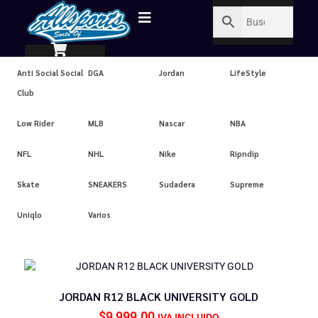
Anti Social Social
DGA
Jordan
LifeStyle
Club
Low Rider
MLB
Nascar
NBA
NFL
NHL
Nike
Ripndip
Skate
SNEAKERS
Sudadera
Supreme
Uniqlo
Varios
JORDAN R12 BLACK UNIVERSITY GOLD
$
9,999.00
IVA INCLUIDO