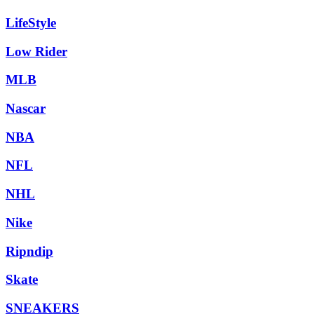
LifeStyle
Low Rider
MLB
Nascar
NBA
NFL
NHL
Nike
Ripndip
Skate
SNEAKERS