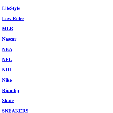
LifeStyle
Low Rider
MLB
Nascar
NBA
NFL
NHL
Nike
Ripndip
Skate
SNEAKERS