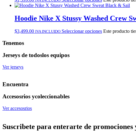
IVA INCLUIDO
Hoodie Nike X Stussy Washed Crew Sw
$
3,499.00
Seleccionar opciones
Este producto tie
IVA INCLUIDO
Tenemos
Jerseys de todos
los equipos
Ver jerseys
Encuentra
Accesosrios y
coleccionables
Ver accesosrios
Suscribete
para enterarte de promociones 