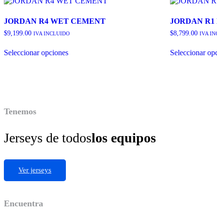
JORDAN R4 WET CEMENT
JORDAN R1
$
9,199.00
$
8,799.00
IVA INCLUIDO
IVA I
Este
Seleccionar opciones
Seleccionar op
producto
tiene
múltiples
variantes.
Las
opciones
se
Tenemos
pueden
elegir
en
Jerseys de todos
los equipos
la
página
de
producto
Ver jerseys
Encuentra