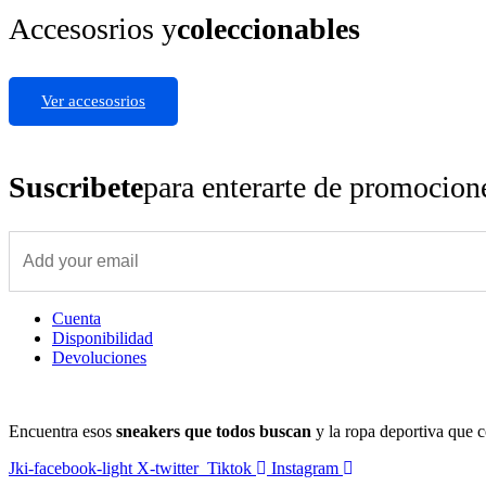
Accesosrios y
coleccionables
Ver accesosrios
Suscribete
para enterarte de promocio
Cuenta
Disponibilidad
Devoluciones
Encuentra esos
sneakers que todos buscan
y la ropa deportiva que c
Jki-facebook-light
X-twitter
Tiktok
Instagram