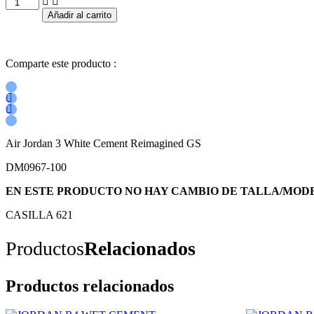
JORDAN
R3
Añadir al carrito
WHITE
CEMENT
REIMAGINED
GS
Comparte este producto :
cantidad
Air Jordan 3 White Cement Reimagined GS
DM0967-100
EN ESTE PRODUCTO NO HAY CAMBIO DE TALLA/MOD
CASILLA 621
Productos
Relacionados
Productos relacionados