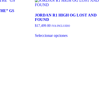
HE” GS
JORDAN R1 HIGH OG LOST AND
FOUND
$
17,499.00
IVA INCLUIDO
Este
Seleccionar opciones
producto
tiene
múltiples
variantes.
Las
opciones
se
pueden
elegir
en
la
página
de
producto