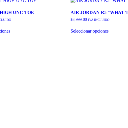
 HIGH UNC TOE
AIR JORDAN R5 “WHAT T
$
8,999.00
NCLUIDO
IVA INCLUIDO
Este
Este
ciones
Seleccionar opciones
producto
producto
tiene
tiene
múltiples
múltiples
variantes.
variantes.
Las
Las
opciones
opciones
se
se
pueden
pueden
elegir
elegir
en
en
la
la
página
página
de
de
producto
producto