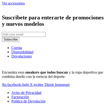
producto
Ver accesosrios
Suscribete
para enterarte de promociones
y nuevos modelos
Subscribe
Cuenta
Disponibilidad
Devoluciones
Encuentra esos
sneakers que todos buscan
y la ropa deportiva que
combina diseño con la esencia del deporte.
Jki-facebook-light
X-twitter
Tiktok
Instagram
Aviso de Privacidad
Facturación
Política de Devolución