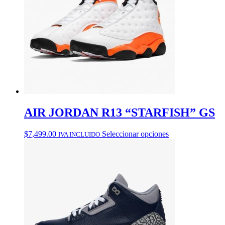
se
de
pueden
producto
elegir
en
la
página
de
producto
AIR JORDAN R13 “STARFISH” GS
Este
$
7,499.00
Seleccionar opciones
IVA INCLUIDO
producto
tiene
múltiples
variantes.
Las
opciones
se
pueden
elegir
en