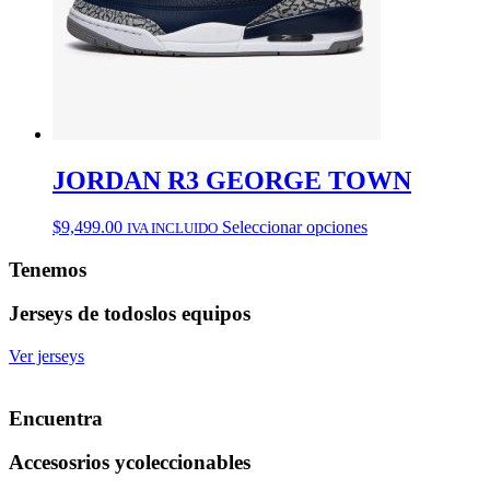
la
página
de
producto
JORDAN R3 GEORGE TOWN
Este
$
9,499.00
Seleccionar opciones
IVA INCLUIDO
producto
tiene
Tenemos
múltiples
variantes.
Jerseys de todos
los equipos
Las
opciones
Ver jerseys
se
pueden
elegir
Encuentra
en
la
Accesosrios y
coleccionables
página
de