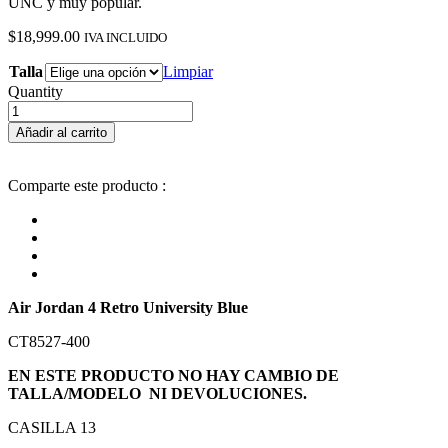
UNC y muy popular.
$
18,999.00
IVA INCLUIDO
Talla
Limpiar
Quantity
JORDAN
R4
Añadir al carrito
UNIVERSITY
AZUL
cantidad
Comparte este producto :
Air Jordan 4 Retro University Blue
CT8527-400
EN ESTE PRODUCTO NO HAY CAMBIO DE
TALLA/MODELO NI DEVOLUCIONES.
CASILLA 13