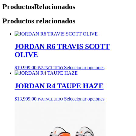
Productos
Relacionados
Productos relacionados
JORDAN R6 TRAVIS SCOTT
OLIVE
Este
$
19,999.00
Seleccionar opciones
IVA INCLUIDO
producto
tiene
múltiples
JORDAN R4 TAUPE HAZE
variantes.
Las
Este
$
13,999.00
Seleccionar opciones
IVA INCLUIDO
opciones
producto
se
tiene
pueden
múltiples
elegir
variantes.
en
Las
la
opciones
página