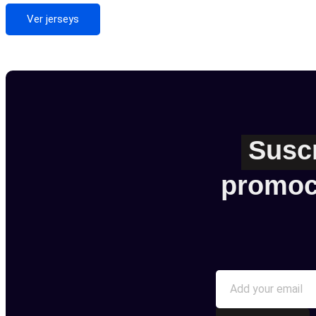
Ver jerseys
Susc
promoc