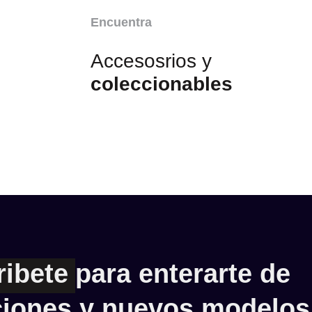
Encuentra
Accesosrios y
coleccionables
ribete
para enterarte de
iones y nuevos modelos