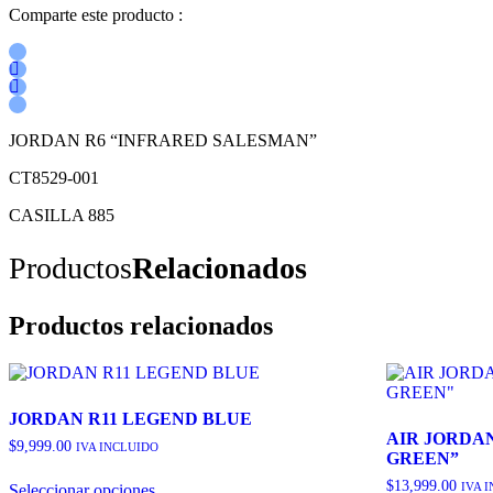
Comparte este producto :
JORDAN R6 “INFRARED SALESMAN”
CT8529-001
CASILLA 885
Productos
Relacionados
Productos relacionados
JORDAN R11 LEGEND BLUE
AIR JORDAN
$
9,999.00
IVA INCLUIDO
GREEN”
Este
$
13,999.00
IVA 
Seleccionar opciones
producto