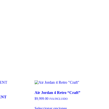
Air Jordan 4 Retro “Craft”
ENT
$
9,999.00
IVA INCLUIDO
Este
Seleccionar opciones
producto