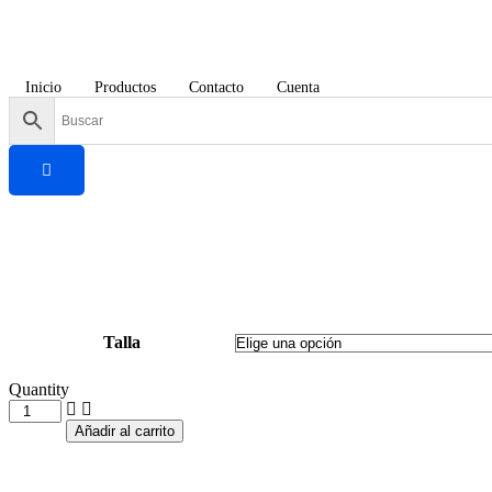
Inicio
Productos
Contacto
Cuenta
Talla
Quantity
JORDAN
R6
Añadir al carrito
"INFRARED
SALESMAN"
cantidad