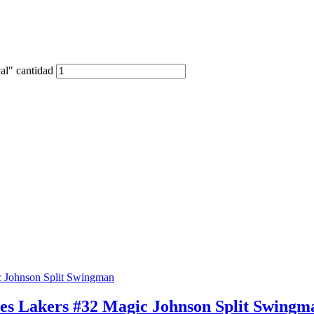
l" cantidad
les Lakers #32 Magic Johnson Split Swingm