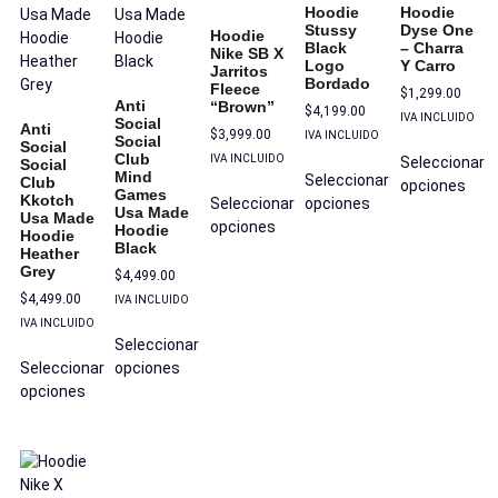
Hoodie
Hoodie
Stussy
Dyse One
Hoodie
Black
– Charra
Nike SB X
Logo
Y Carro
Jarritos
Bordado
Fleece
$
1,299.00
Anti
“Brown”
$
4,199.00
IVA INCLUIDO
Social
Anti
$
3,999.00
IVA INCLUIDO
Social
Social
Club
IVA INCLUIDO
Seleccionar
Social
Mind
Seleccionar
Club
opciones
Games
Kkotch
Seleccionar
opciones
Usa Made
Usa Made
opciones
Hoodie
Hoodie
Black
Heather
Grey
$
4,499.00
$
4,499.00
IVA INCLUIDO
IVA INCLUIDO
Seleccionar
Seleccionar
opciones
opciones