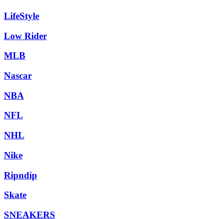
LifeStyle
Low Rider
MLB
Nascar
NBA
NFL
NHL
Nike
Ripndip
Skate
SNEAKERS